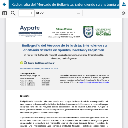
Radiografía del Mercado de Bellavista: Entendiendo su anatomía a través de apuntes, bocetos y esquemas