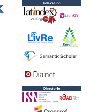
Indexación
Directorio