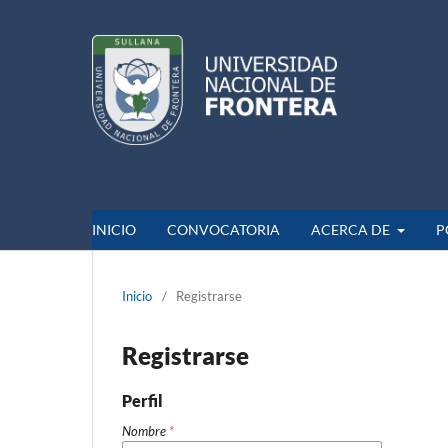
INICIO
CONVOCATORIA
ACERCA DE
P
Inicio
/
Registrarse
Registrarse
Perfil
Nombre
*