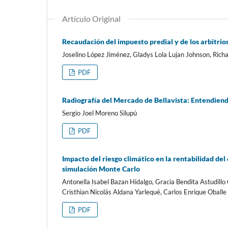
Artículo Original
Recaudación del impuesto predial y de los arbitrio
Joselino López Jiménez, Gladys Lola Lujan Johnson, Rich
PDF
Radiografía del Mercado de Bellavista: Entendien
Sergio Joel Moreno Silupú
PDF
Impacto del riesgo climático en la rentabilidad de
simulación Monte Carlo
Antonella Isabel Bazan Hidalgo, Gracia Bendita Astudill
Cristhian Nicolás Aldana Yarlequé, Carlos Enrique Obal
PDF