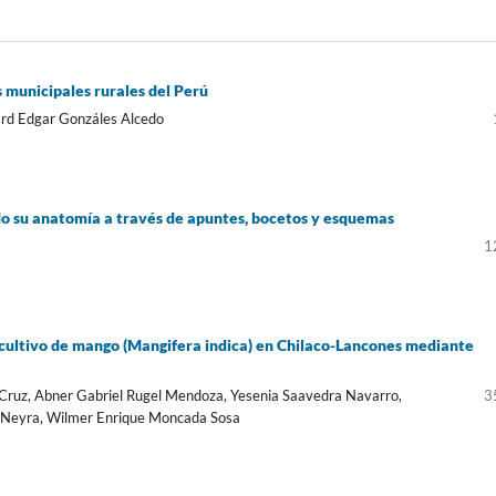
s municipales rurales del Perú
ard Edgar Gonzáles Alcedo
do su anatomía a través de apuntes, bocetos y esquemas
1
l cultivo de mango (Mangifera indica) en Chilaco-Lancones mediante
o Cruz, Abner Gabriel Rugel Mendoza, Yesenia Saavedra Navarro,
3
le Neyra, Wilmer Enrique Moncada Sosa