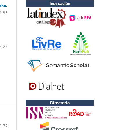
Indexación
cho.
4-86
7-99
Directorio
3-72