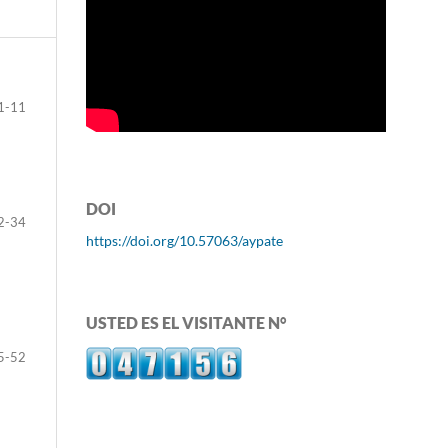
1-11
DOI
2-34
https://doi.org/10.57063/aypate
USTED ES EL VISITANTE N°
5-52