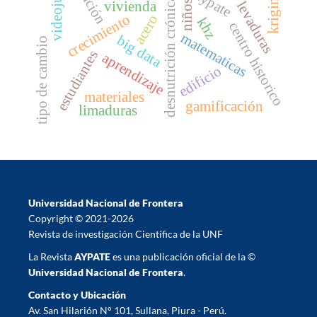
videojuego
aypate
kriging
desnutrición crónica
niños
levaduras
vivienda
crecimiento
acero
khz
centro historico
matematicas
big data
tipo de cambio
estudiantes
aprendizaje
edificio
materiales
gamificación
limaduras
Universidad Nacional de Frontera
Copyright © 2021-2026
Revista de investigación Científica de la UNF
La Revista
AYPATE
es una publicación oficial de la ©
Universidad Nacional de Frontera
.
Contacto y Ubicación
Av. San Hilarión N° 101, Sullana, Piura - Perú.