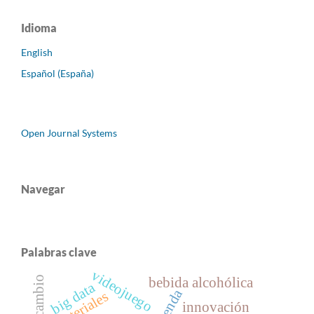
Idioma
English
Español (España)
Open Journal Systems
Navegar
Palabras clave
videojuego
bebida alcohólica
big data
vivienda
materiales
innovación