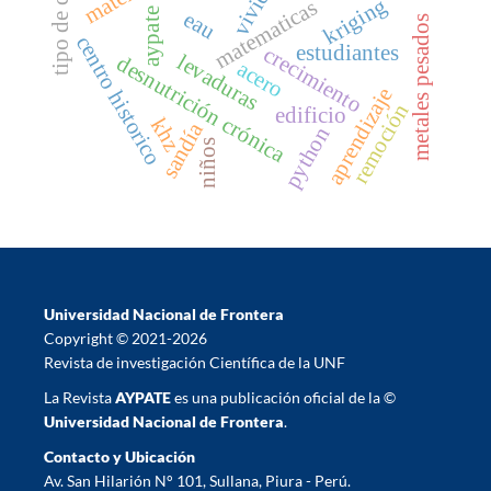
tipo de cambio
kriging
matematicas
aypate
eau
metales pesados
centro historico
estudiantes
crecimiento
levaduras
desnutrición crónica
acero
aprendizaje
remoción
edificio
khz
sandía
python
niños
Universidad Nacional de Frontera
Copyright © 2021-2026
Revista de investigación Científica de la UNF
La Revista
AYPATE
es una publicación oficial de la ©
Universidad Nacional de Frontera
.
Contacto y Ubicación
Av. San Hilarión N° 101, Sullana, Piura - Perú.