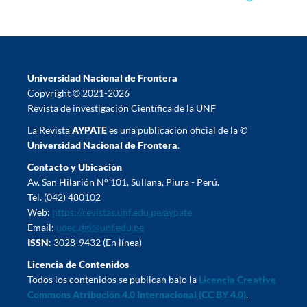
Universidad Nacional de Frontera
Copyright © 2021-2026
Revista de investigación Científica de la UNF
La Revista
AYPATE
es una publicación oficial de la ©
Universidad Nacional de Frontera
.
Contacto y Ubicación
Av. San Hilarión N° 101, Sullana, Piura - Perú.
Tel. (042) 480102
Web:
https://revistas.unf.edu.pe/aypate
Email:
udec.dgi@unf.edu.pe
ISSN
: 3028-9432 (En línea)
Licencia de Contenidos
Todos los contenidos se publican bajo la
Licencia Creative
Commons Atribución 4.0 Internacional (CC BY 4.0)
.