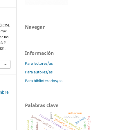
(2025).
Navegar
laya:
de los
ría Y
131.
Información
Para lectores/as
Para autores/as
Para bibliotecarios/as
embre
Palabras clave
inflación
poes
desarrollo sostenible
turismo inclusivo
gestión turística
inocuidad
gestión
tecnologías
participación comunitaria
calidad
-