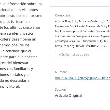
de la información sobre los
ional de los visitantes,
Cómo citar
sobre estudios del turismo
de los turistas, en
Atoche Silva, L. A., & Horna Calderon, V. E. 
Evaluación Empírica del Turismo de Sol y P
de los últimos cinco años,
Implicaciones para el Bienestar Emocional 
ara su identificación.
Turistas.
Revista Científica De Ciencia, Ingenie
 costera desempeña un
Tecnología De La UNF - Turicarami
,
1
(1), 125–
r emocional de los
https://doi.org/10.57063/rcittur.v1i1.225
. Se concluye que el
Más formatos de cita
rante para el bienestar
ores del bienestar
nes con familiares y
Número
iones sociales y la
Vol. 1 Núm. 1 (2025): Julio - Dici
da no descuidar el
lio litoral.
Sección
Artículo Original