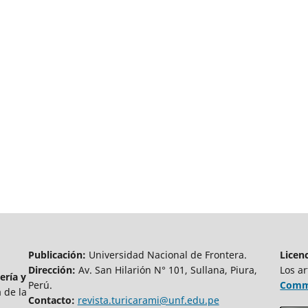
Publicación:
Universidad Nacional de Frontera.
Licen
Dirección:
Av. San Hilarión N° 101, Sullana, Piura,
Los ar
ería y
Perú.
Commo
 de la
Contacto:
revista.turicarami@unf.edu.pe