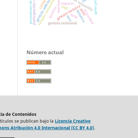
participación comunitaria
prestadores de servicio
desarrollo sostenible
gasto público
gestión ambiental
calidad
turismo sostenible
impacto
-
gestión turística
ardl
gestión
poes
inocuidad
turístico
rural
mco
gestión territorial
Número actual
cia de Contenidos
tículos se publican bajo la
Licencia Creative
ns Atribución 4.0 Internacional (CC BY 4.0)
.