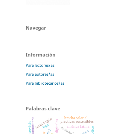
Navegar
Información
Para lectores/as
Para autores/as
Para bibliotecarios/as
Palabras clave
brecha salarial
tecnologías
brechas digitales
practicas sostenibles
bpm
américa latina
riesgo