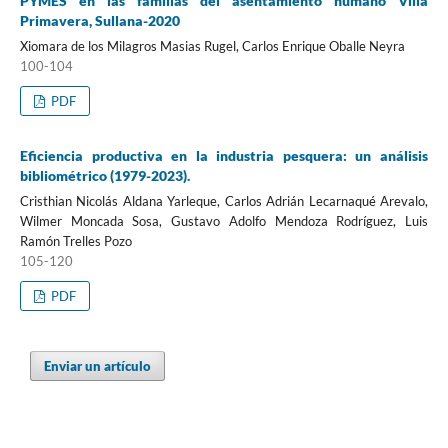
PYMES en las familias del asentamiento humano Villa
Primavera, Sullana-2020
Xiomara de los Milagros Masias Rugel, Carlos Enrique Oballe Neyra
100-104
PDF
Eficiencia productiva en la industria pesquera: un análisis
bibliométrico (1979-2023).
Cristhian Nicolás Aldana Yarleque, Carlos Adrián Lecarnaqué Arevalo,
Wilmer Moncada Sosa, Gustavo Adolfo Mendoza Rodríguez, Luis
Ramón Trelles Pozo
105-120
PDF
Enviar un artículo