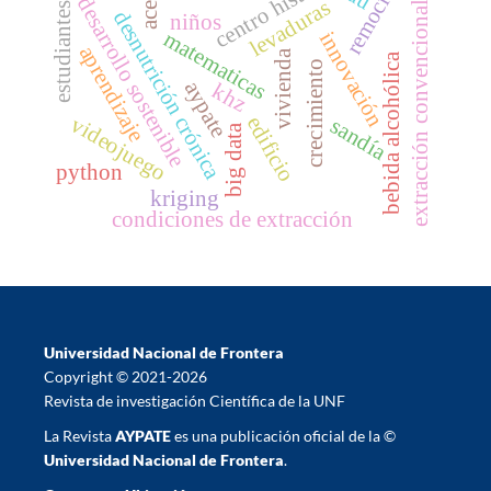
centro historico
remoción
acero
desarrollo sostenible
levaduras
extracción convencional
estudiantes
desnutrición crónica
niños
matematicas
innovación
aprendizaje
vivienda
bebida alcohólica
crecimiento
aypate
khz
edificio
videojuego
sandía
big data
python
kriging
condiciones de extracción
Universidad Nacional de Frontera
Copyright © 2021-2026
Revista de investigación Científica de la UNF
La Revista
AYPATE
es una publicación oficial de la ©
Universidad Nacional de Frontera
.