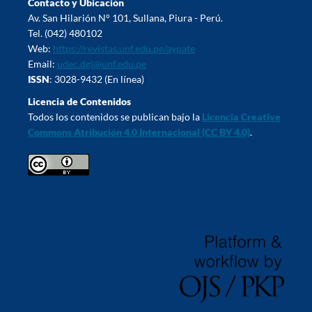
Contacto y Ubicación
Av. San Hilarión N° 101, Sullana, Piura - Perú.
Tel. (042) 480102
Web:
https://revistas.unf.edu.pe/aypate
Email:
udec.dgi@unf.edu.pe
ISSN
: 3028-9432 (En línea)
Licencia de Contenidos
Todos los contenidos se publican bajo la
Licencia Creative
Commons Atribución 4.0 Internacional (CC BY 4.0)
.