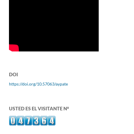
DOI
https://doi.org/10.57063/aypate
USTED ES EL VISITANTE N°