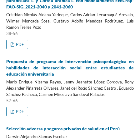
paradisiaca L. y Coffea arabica L. con modelamiento EcoCrop-
FAO-SIG, 2021-2040 y 2041-2060
Cristhian Nicolás Aldana Yarleque, Carlos Adrian Lecarnaqué Arevalo,
Wilmer Moncada Sosa, Gustavo Adolfo Mendoza Rodríguez, Luis
Ramón Trelles Pozo
38-56
PDF
Propuesta de programa de intervención psicopedagógica en
habilidades de interacción social entre estudiantes de
educación universitaria
Mario Enrique Nizama Reyes, Jenny Jeanette López Cordova, Rony
Alexander Piñarreta Olivares, Janet del Rocío Sánchez Castro , Eduardo
Sánchez Pacheco, Carmen Miroslava Sandoval Palacios
57-66
PDF
Selección adversa y seguros privados de salud en el Perú
Darwin Alejandro Siancas Escobar