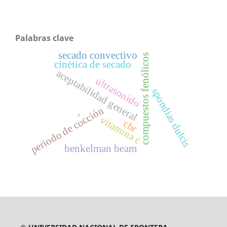
Palabras clave
secado convectivo
compuestos fenólicos
cinética de secado
aceptabilidad general
ultrasonido
spondias dulcis
periodo de cocción
-
vitamina c
cbr
benkelman beam