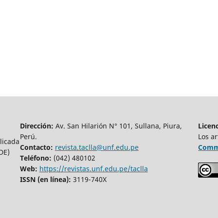
Dirección:
Av. San Hilarión N° 101, Sullana, Piura,
Licen
Perú.
Los ar
licada
Contacto:
revista.taclla@unf.edu.pe
Commo
UDE)
Teléfono:
(042) 480102
Web:
https://revistas.unf.edu.pe/taclla
ISSN (en línea):
3119-740X