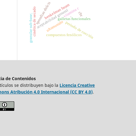
spondias dulcis
benkelman beam
vitamina c
cinética de secado
aceptabilidad general
cbr
granular sub-base;
-
galletas funcionales
ultrasonido
periodo de cocción
compuestos fenólicos
cia de Contenidos
tículos se distribuyen bajo la
Licencia Creative
ns Atribución 4.0 Internacional (CC BY 4.0)
.