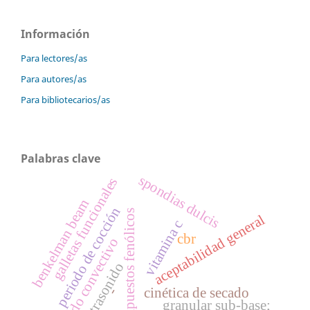
Información
Para lectores/as
Para autores/as
Para bibliotecarios/as
Palabras clave
spondias dulcis
galletas funcionales
benkelman beam
periodo de cocción
compuestos fenólicos
aceptabilidad general
vitamina c
cbr
secado convectivo
ultrasonido
cinética de secado
-
granular sub-base;