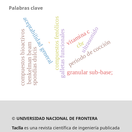
Palabras clave
aceptabilidad general
compuestos fenólicos
ultrasonido
vitamina c
compuestos bioactivos
galletas funcionales
periodo de cocción
cbr
-
benkelman beam
spondias dulcis
granular sub-base;
© UNIVERSIDAD NACIONAL DE FRONTERA
Taclla
es una revista científica de ingeniería publicada