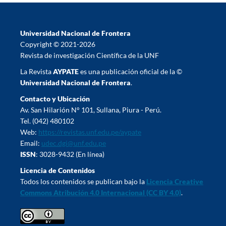
Universidad Nacional de Frontera
Copyright © 2021-2026
Revista de investigación Científica de la UNF
La Revista
AYPATE
es una publicación oficial de la ©
Universidad Nacional de Frontera
.
Contacto y Ubicación
Av. San Hilarión N° 101, Sullana, Piura - Perú.
Tel. (042) 480102
Web:
https://revistas.unf.edu.pe/aypate
Email:
udec.dgi@unf.edu.pe
ISSN
: 3028-9432 (En línea)
Licencia de Contenidos
Todos los contenidos se publican bajo la
Licencia Creative
Commons Atribución 4.0 Internacional (CC BY 4.0)
.