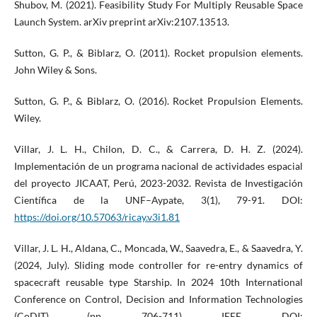
Shubov, M. (2021). Feasibility Study For Multiply Reusable Space
Launch System. arXiv preprint arXiv:2107.13513.
Sutton, G. P., & Biblarz, O. (2011). Rocket propulsion elements.
John Wiley & Sons.
Sutton, G. P., & Biblarz, O. (2016). Rocket Propulsion Elements.
Wiley.
Villar, J. L. H., Chilon, D. C., & Carrera, D. H. Z. (2024).
Implementación de un programa nacional de actividades espacial
del proyecto JICAAT, Perú, 2023-2032. Revista de Investigación
Científica de la UNF–Aypate, 3(1), 79-91. DOI:
https://doi.org/10.57063/ricay.v3i1.81
Villar, J. L. H., Aldana, C., Moncada, W., Saavedra, E., & Saavedra, Y.
(2024, July). Sliding mode controller for re-entry dynamics of
spacecraft reusable type Starship. In 2024 10th International
Conference on Control, Decision and Information Technologies
(CoDIT) (pp. 706-711). IEEE. DOI: