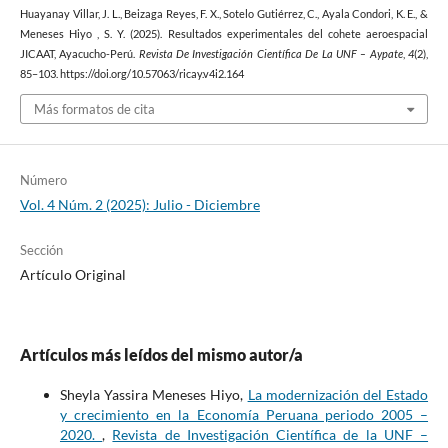
Huayanay Villar, J. L., Beizaga Reyes, F. X., Sotelo Gutiérrez, C., Ayala Condori, K. E., &
Meneses Hiyo , S. Y. (2025). Resultados experimentales del cohete aeroespacial
JICAAT, Ayacucho-Perú.
Revista De Investigación Científica De La UNF – Aypate
,
4
(2),
85–103. https://doi.org/10.57063/ricay.v4i2.164
Más formatos de cita
Número
Vol. 4 Núm. 2 (2025): Julio - Diciembre
Sección
Artículo Original
Artículos más leídos del mismo autor/a
Sheyla Yassira Meneses Hiyo,
La modernización del Estado
y crecimiento en la Economía Peruana periodo 2005 –
2020.
,
Revista de Investigación Científica de la UNF –