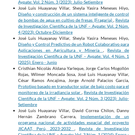
Aypate: Vol. 2 Núm. 3 (2023): Julio-Setiembre
José Luis Huayanay Villar, Sheyla Yasira Meneses Hiyo,
Diseño y construcción de un sistema inteligente de control
de bombas de agua en cultivo de fresas (Fragaria)
,
Revista
de Investigación Científica de la UNF – Aypate: Vol. 2 Núm.
4 (2023): Octubre-Diciembre
José Luis Huayanay Villar, Sheyla Yasira Meneses Hiyo,
Diseño y Control Predictivo de un Robot Colaborativo para
Aplicaciones en Agricultura y Minería
,
Revista de
Investigación Científica de la UNF – Aypate: Vol. 4 Núm. 1
(2025): Enero - Junio
Cristhian Nicolás Aldana Yarleque, Jorge Carlos Mogollón
Rojas, Wilmer Moncada Sosa, José Luis Huayanay Villar,
César Ramos Ancajima, Jorge Arnold Palacios Garcia,
Prototipo basado en transductor solar de bajo costo para el
monitoreo de la irradiancia solar
,
Revista de Investigación
Científica de la UNF – Aypate: Vol. 2 Núm. 3 (2023): Julio-
Setiembre
José Luis Huayanay Villar, David Correa Chilon, Danny
Hernán Zambrano Carrera,
Implementación de un
programa nacional de actividades espacial del proyecto
JICAAT, Perú, 2023-2032
,
Revista de Investigación
Científica de la UNF – Aypate: Vol. 3 Núm. 1 (2024): Enero -