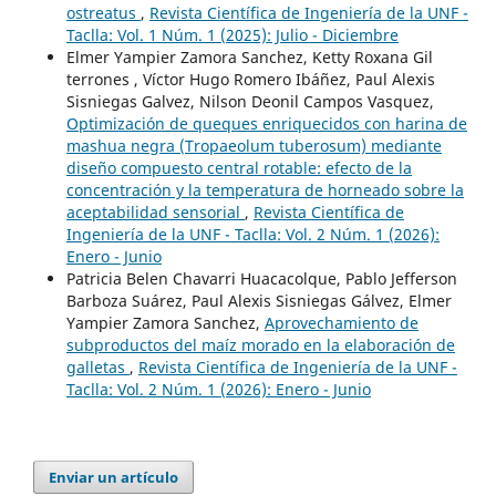
ostreatus
,
Revista Científica de Ingeniería de la UNF -
Taclla: Vol. 1 Núm. 1 (2025): Julio - Diciembre
Elmer Yampier Zamora Sanchez, Ketty Roxana Gil
terrones , Víctor Hugo Romero Ibáñez, Paul Alexis
Sisniegas Galvez, Nilson Deonil Campos Vasquez,
Optimización de queques enriquecidos con harina de
mashua negra (Tropaeolum tuberosum) mediante
diseño compuesto central rotable: efecto de la
concentración y la temperatura de horneado sobre la
aceptabilidad sensorial
,
Revista Científica de
Ingeniería de la UNF - Taclla: Vol. 2 Núm. 1 (2026):
Enero - Junio
Patricia Belen Chavarri Huacacolque, Pablo Jefferson
Barboza Suárez, Paul Alexis Sisniegas Gálvez, Elmer
Yampier Zamora Sanchez,
Aprovechamiento de
subproductos del maíz morado en la elaboración de
galletas
,
Revista Científica de Ingeniería de la UNF -
Taclla: Vol. 2 Núm. 1 (2026): Enero - Junio
Enviar un artículo