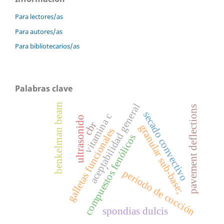
Para lectores/as
Para autores/as
Para bibliotecarios/as
Palabras clave
aceptabilidad general
benkelman beam
pavement deflections
secado convectivo
vitamina c
ultrasonido
cbr
granular sub-base;
galletas funcionales
compuestos fenólicos
-
periodo de cocción
spondias dulcis