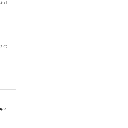
72-81
82-97
ampo