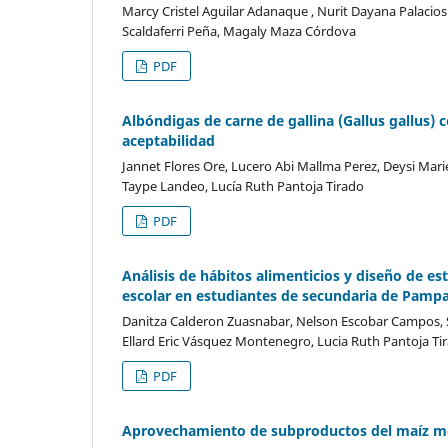
Marcy Cristel Aguilar Adanaque , Nurit Dayana Palacio
Scaldaferri Peña, Magaly Maza Córdova
PDF
Albóndigas de carne de gallina (Gallus gallus)
aceptabilidad
Jannet Flores Ore, Lucero Abi Mallma Perez, Deysi Mar
Taype Landeo, Lucía Ruth Pantoja Tirado
PDF
Análisis de hábitos alimenticios y diseño de es
escolar en estudiantes de secundaria de Pamp
Danitza Calderon Zuasnabar, Nelson Escobar Campos, S
Ellard Eric Vásquez Montenegro, Lucia Ruth Pantoja Ti
PDF
Aprovechamiento de subproductos del maíz mor